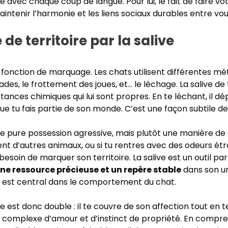
rme avec chaque coup de langue. Pour lui, le fait de faire vo
intenir l’harmonie et les liens sociaux durables entre vou
e territoire par la salive
e fonction de marquage. Les chats utilisent différentes 
riffades, le frottement des joues, et… le léchage. La salive 
nces chimiques qui lui sont propres. En te léchant, il dé
ue tu fais partie de son monde. C’est une façon subtile de d
e pure possession agressive, mais plutôt une manière de 
t d’autres animaux, ou si tu rentres avec des odeurs étra
besoin de marquer son territoire. La salive est un outil par
une ressource précieuse et un repère stable
dans son uni
e est central dans le comportement du chat.
te est donc double : il te couvre de son affection tout en
 complexe d’amour et d’instinct de propriété. En compren