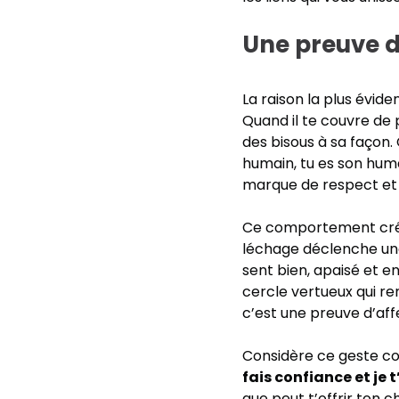
Une preuve d
La raison la plus évid
Quand il te couvre de 
des bisous à sa façon. 
humain, tu es son huma
marque de respect et
Ce comportement crée u
léchage déclenche une
sent bien, apaisé et en
cercle vertueux qui re
c’est une preuve d’aff
Considère ce geste 
fais confiance et je 
que peut t’offrir ton ch