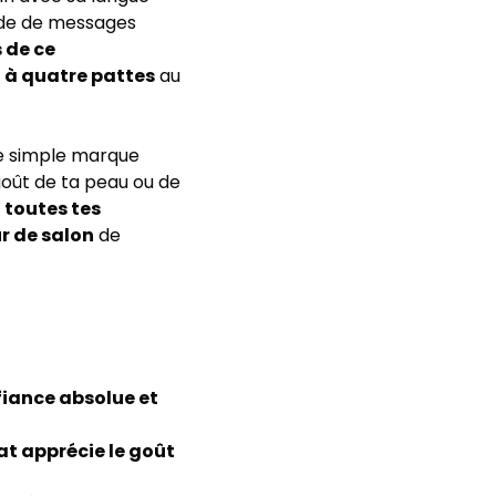
tude de messages
 de ce
 à quatre pattes
au
ne simple marque
 goût de ta peau ou de
 toutes tes
r de salon
de
fiance absolue et
at apprécie le goût