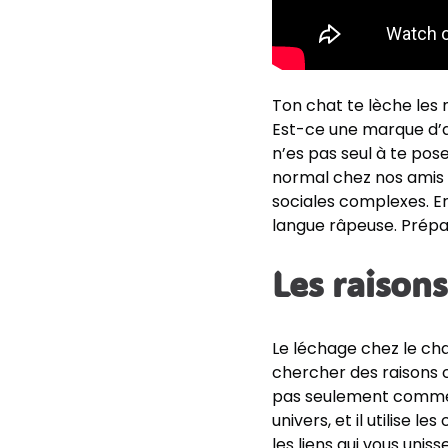
Ton chat te lèche les 
Est-ce une marque d’a
n’es pas seul à te pos
normal chez nos amis f
sociales complexes. En
langue râpeuse. Prép
Les raison
Le léchage chez le cha
chercher des raisons c
pas seulement comme s
univers, et il utilise l
les liens qui vous uniss