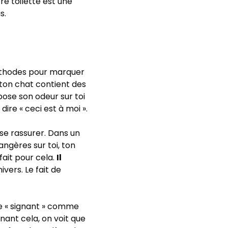
tre toilette est une
s.
méthodes pour marquer
de ton chat contient des
pose son odeur sur toi
ire « ceci est à moi ».
se rassurer. Dans un
ngères sur toi, ton
fait pour cela.
Il
vers. Le fait de
 te « signant » comme
ant cela, on voit que