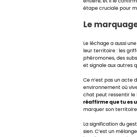
entière, et il le confi
étape cruciale pour ma
Le marquage d
Le léchage a aussi un
leur territoire : les g
phéromones, des substa
et signale aux autres q
Ce n’est pas un acte d
environnement où viven
chat peut ressentir le 
réaffirme que tu es 
marquer son territoir
La signification du ges
sien. C’est un mélange