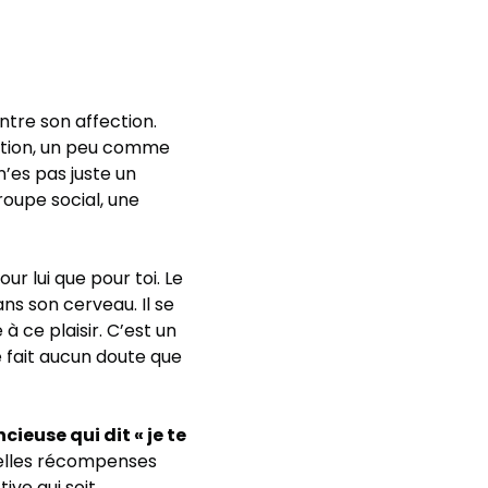
ntre son affection.
ection, un peu comme
n’es pas juste un
roupe social, une
 lui que pour toi. Le
s son cerveau. Il se
à ce plaisir. C’est un
e fait aucun doute que
cieuse qui dit « je te
belles récompenses
ive qui soit.