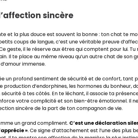
’affection sincère
ente et la plus douce est souvent la bonne : ton chat te mo
petits coups de langue, c’est une véritable preuve d’aff
Ce geste, il le réserve aux êtres qui comptent pour lui. Tu 
in. Il te place au même niveau qu’un autre chat de son g
 d’amour immense.
n profond sentiment de sécurité et de confort, tant pour
 production d’endorphines, les hormones du bonheur, dan
 sécurité à tes côtés. En te léchant, il associe ta présence 
nforce votre complicité et son bien-être émotionnel. Il n
ection sincère de la part de ton compagnon de vie.
comme un grand compliment.
C’est une déclaration silen
t’apprécie »
. Ce signe d’attachement est l’une des plus 
at. Il te montre son affection de la manière la plus instinct