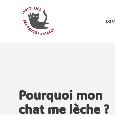
Aller
au
contenu
La C
Pourquoi mon
chat me lèche ?