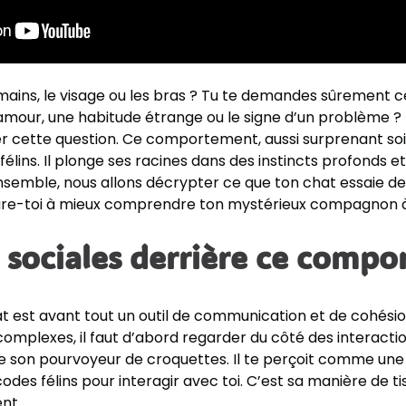
mains, le visage ou les bras ? Tu te demandes sûrement ce
mour, une habitude étrange ou le signe d’un problème ? N
er cette question. Ce comportement, aussi surprenant soit-i
élins. Il plonge ses racines dans des instincts profonds e
semble, nous allons décrypter ce que ton chat essaie de 
are-toi à mieux comprendre ton mystérieux compagnon à
s sociales derrière ce comp
t est avant tout un outil de communication et de cohésio
omplexes, il faut d’abord regarder du côté des interactio
on pourvoyeur de croquettes. Il te perçoit comme une 
es codes félins pour interagir avec toi. C’est sa manière de 
ent.